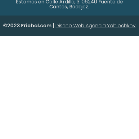
Estamos en Calle Ardilla, 3. 06240 Fuente de
Cantos, Badajoz.
©2023 Friobal.com |
Diseño Web Agencia Yablochkov